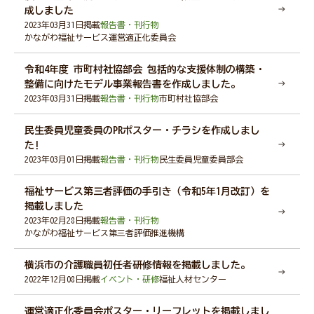
神奈川県社協公式SNS
成しました
2023年03月31日掲載
報告書・刊行物
かながわ福祉サービス運営適正化委員会
令和4年度 市町村社協部会 包括的な支援体制の構築・
採用情報
整備に向けたモデル事業報告書を作成しました。
2023年03月31日掲載
報告書・刊行物
市町村社協部会
所在地・連絡先
民生委員児童委員のPRポスター・チラシを作成しまし
た!
2023年03月01日掲載
報告書・刊行物
民生委員児童委員部会
福祉サービス第三者評価の手引き（令和5年1月改訂）を
掲載しました
サイト内検索
Language
2023年02月28日掲載
報告書・刊行物
かながわ福祉サービス第三者評価推進機構
リンク
当サイトご利用に当たって
横浜市の介護職員初任者研修情報を掲載しました。
サイトマップ
著作権・免責事項
2022年12月08日掲載
イベント・研修
福祉人材センター
サイト内検索
個人情報保護について
アクセシビリティについて
運営適正化委員会ポスター・リーフレットを掲載しまし