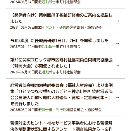
2023年08月14日掲載
活動報告
市町村社協部会
【関係者向け】第80回母子福祉研修会のご案内を掲載し
ました
会員・関係者専用ページ
2023年08月07日掲載
イベント・研修
経営者部会・施設部会
令和5年度 新任職員研修1日目、2日目を開催しました
災害関連情報
2023年07月10日掲載
活動報告
市町村社協部会
第59回関東ブロック郡市区町村社協職員合同研究協議会
（静岡大会）が開催されました！
2023年07月06日掲載
活動報告
市町村社協部会
ニュース
経営者部会課題別検討委員会（福祉人材確保）より事例
集「ひとでつなぐ福祉のしごと～神奈川県社協経営者部
福祉タイムズ
会会員法人が取り組む人材確保・育成・定着事例集～」
を発行しました
2023年06月01日掲載
報告書・刊行物
経営者部会・施設部会
福祉に関する図書のあっせん・紹介
苦情対応のヒント～福祉サービス事業者における苦情解
決体制整備状況に関するアンケート調査結果から～を作