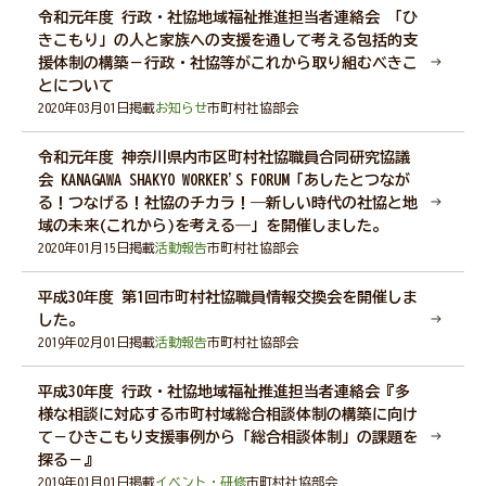
令和元年度 行政・社協地域福祉推進担当者連絡会 「ひ
きこもり」の人と家族への支援を通して考える包括的支
援体制の構築－行政・社協等がこれから取り組むべきこ
とについて
2020年03月01日掲載
お知らせ
市町村社協部会
令和元年度 神奈川県内市区町村社協職員合同研究協議
会 KANAGAWA SHAKYO WORKER'S FORUM「あしたとつなが
る！つなげる！社協のチカラ！―新しい時代の社協と地
域の未来(これから)を考える―」を開催しました。
2020年01月15日掲載
活動報告
市町村社協部会
平成30年度 第1回市町村社協職員情報交換会を開催しま
した。
2019年02月01日掲載
活動報告
市町村社協部会
平成30年度 行政・社協地域福祉推進担当者連絡会『多
様な相談に対応する市町村域総合相談体制の構築に向け
て－ひきこもり支援事例から「総合相談体制」の課題を
探る－』
2019年01月01日掲載
イベント・研修
市町村社協部会