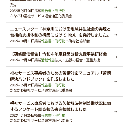
た。
2022年09月06日掲載
報告書・刊行物
かながわ福祉サービス運営適正化委員会
ニュースレター「神奈川における地域共生社会の実現と
包括的支援体制の構築にむけて №4」を発行しました。
2022年08月01日掲載
報告書・刊行物
市町村社協部会
【研修開催報告】令和４年度経営分析支援事業研修会
2022年07月14日掲載
活動報告
法人・施設の経営・運営支援
福祉サービス事業者のための苦情対応マニュアル「苦情
解決ハンドブック」を作成しました
2022年05月17日掲載
報告書・刊行物
かながわ福祉サービス運営適正化委員会
福祉サービス事業者における苦情解決体制整備状況に関
するアンケート調査報告書を掲載しました
2022年01月25日掲載
報告書・刊行物
かながわ福祉サービス運営適正化委員会