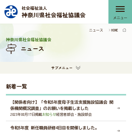
メニュー
ニュース
HOME
神奈川県社協について
神奈川県社会福祉協議会
ニュース
神奈川県社協のサービス
サブメニュー
部会・協議会・連絡会
新着一覧
【関係者向け】「令和5年度母子生活支援施設協議会 関
提言・本会活動推進計画
係機関概況調査」のお願いを掲載しました
2023年08月17日掲載
お知らせ
経営者部会・施設部会
令和5年度 新任職員研修4日目を開催しました。
報告書・刊行物