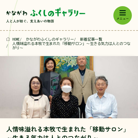
メニュー
トップ
イチおしキーワードから探す
HOME
かながわふくしのギャラリー
新着記事一覧
人情味溢れる本牧で生まれた「移動サロン」～生きる気力は人とのつな
新着記事一覧
福祉教育
居場所づくり
地域での支えあい活動
がり～
記事シリーズ一覧
分野
地域福祉活動について具体的に知りた
い・参加したい方へ
こども
障害
高齢
生活困窮
本サイトについて
多文化
地域
社会貢献
その他の活動分野
人情味溢れる本牧で生まれた「移動サロン」
活動主体
～生きる気力は人とのつながり～