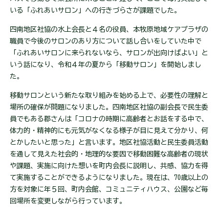
いる「ふれあいサロン」への行きづらさが課題でした。
四南地区社協の水上会長と４名の役員、本牧原地域ケアプラザの
職員で今後のサロンのあり方について話し合いをしていた中で
「ふれあいサロンに来られないなら、サロンが出向けばよい」と
いう話になり、令和４年の夏から「移動サロン」を開始しまし
た。
移動サロンという新たな取り組みを始める上で、必要性の理解と
場所の確保が問題になりました。四南地区社協の副会長で民生委
員でもある郡さんは「コロナの時期に高齢者とお話をする中で、
体力的・精神的にも元気がなくなる様子が目に見えて分かり、何
とかしたいと思った」と言います。地区社協活動と民生委員活動
を通して見えた社会的・地理的な要因で移動困難な高齢者の現状
や課題、実施に向けた想いを町内会長に説明し、共感、協力を得
て実施することができるようになりました。現在は、70歳以上の
方を対象に年５回、町内会館、コミュニティハウス、公園など毎
回場所を変更しながら行っています。