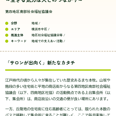
行政
社会福祉協議会
地区社会福祉協議会等
第四地区南部社会福祉協議会
社会福祉法人・事業所
民生委員・児童委員
分野
地域 /
民間団体（NPO等）
エリア
横浜市中区 /
推進主体
地区社会福祉協議会等 /
当事者活動、セルフヘルプ・グループ
ボランティア
キーワード
地域での支えあい活動 /
学生
民間企業
その他の活動主体
エリア
県西
その他のエリア
湘南
横須賀・三浦
「サロンが出向く」新たなカタチ
相模原
県央
川崎
横浜
江戸時代の頃から人々が集住していた歴史あるまち本牧。山坂や
階段の多い住宅街と平地の商店街からなる第四地区南部社会福祉
協議会（以下、四南地区社協）の活動拠点である上台集会所（以
下、集会所）は、商店街沿いの交通の便が良い場所にあります。
フリーキーワードから探す
一方、丘陵地の住宅街に住む高齢者にとっては、限られた本数の
バスで移動して集会所に来ることが難しく、ここで毎月実施して