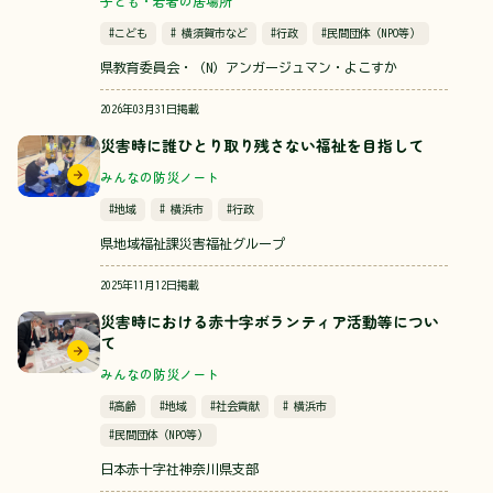
子ども・若者の居場所
#こども
# 横須賀市など
#行政
#民間団体（NPO等）
県教育委員会・（N）アンガージュマン・よこすか
2026年03月31日掲載
災害時に誰ひとり取り残さない福祉を目指して
みんなの防災ノート
#地域
# 横浜市
#行政
県地域福祉課災害福祉グループ
2025年11月12日掲載
災害時における赤十字ボランティア活動等につい
て
みんなの防災ノート
#高齢
#地域
#社会貢献
# 横浜市
#民間団体（NPO等）
日本赤十字社神奈川県支部