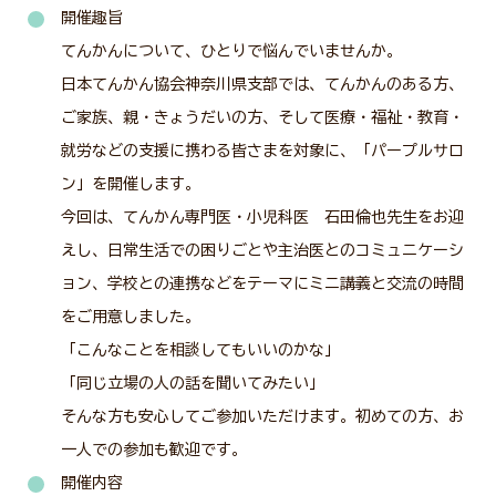
開催趣旨
てんかんについて、ひとりで悩んでいませんか。
日本てんかん協会神奈川県支部では、てんかんのある方、
会員・関係者専用ページ
ご家族、親・きょうだいの方、そして医療・福祉・教育・
就労などの支援に携わる皆さまを対象に、「パープルサロ
災害関連情報
ン」を開催します。
今回は、てんかん専門医・小児科医 石田倫也先生をお迎
えし、日常生活での困りごとや主治医とのコミュニケーシ
ニュース
ョン、学校との連携などをテーマにミニ講義と交流の時間
をご用意しました。
「こんなことを相談してもいいのかな」
福祉タイムズ
「同じ立場の人の話を聞いてみたい」
そんな方も安心してご参加いただけます。初めての方、お
福祉に関する図書のあっせん・紹介
一人での参加も歓迎です。
開催内容