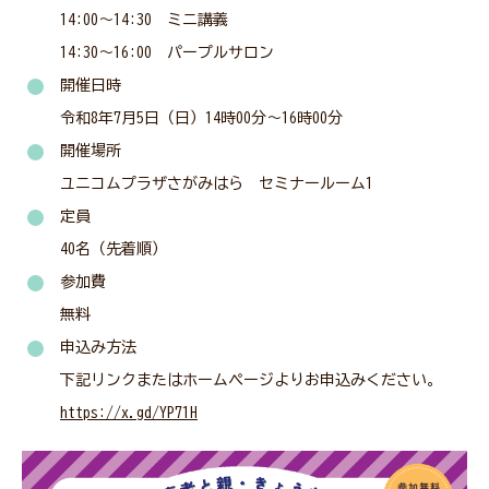
神奈川県社協公式SNS
14:00～14:30 ミニ講義
14:30～16:00 パープルサロン
開催日時
採用情報
令和8年7月5日（日）14時00分～16時00分
開催場所
ユニコムプラザさがみはら セミナールーム1
所在地・連絡先
定員
40名（先着順）
参加費
無料
サイト内検索
Language
申込み方法
下記リンクまたはホームページよりお申込みください。
リンク
当サイトご利用に当たって
https://x.gd/YP71H
サイトマップ
著作権・免責事項
サイト内検索
個人情報保護について
アクセシビリティについて