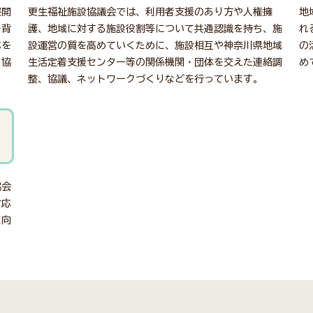
展開
更生福祉施設協議会では、利用者支援のあり方や人権擁
地
を背
護、地域に対する施設役割等について共通認識を持ち、施
れ
応を
設運営の質を高めていくために、施設相互や神奈川県地域
の
と協
生活定着支援センター等の関係機関・団体を交えた連絡調
め
整、協議、ネットワークづくりなどを行っています。
協会
対応
に向