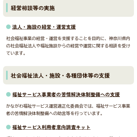
神奈川県社協公式SNS
経営相談等の実施
法人・施設の経営・運営支援
採用情報
社会福祉事業の経営・運営を支援することを目的に、神奈川県内
の社会福祉法人や福祉施設からの経営や運営に関する相談を受け
ています。
所在地・連絡先
社会福祉法人・施設・各種団体等の支援
サイト内検索
Language
福祉サービス事業者の苦情解決体制整備への支援
かながわ福祉サービス運営適正化委員会では、福祉サービス事業
リンク
当サイトご利用に当たって
者の苦情解決体制整備への助言等を行っています。
サイトマップ
著作権・免責事項
福祉サービス利用者意向調査キット
サイト内検索
個人情報保護について
アクセシビリティについて