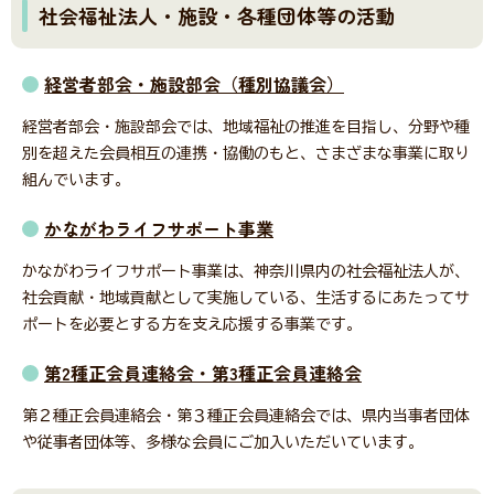
社会福祉法人・施設・各種団体等の活動
経営者部会・施設部会（種別協議会）
会員・関係者専用ページ
経営者部会・施設部会では、地域福祉の推進を目指し、分野や種
別を超えた会員相互の連携・協働のもと、さまざまな事業に取り
災害関連情報
組んでいます。
かながわライフサポート事業
かながわライフサポート事業は、神奈川県内の社会福祉法人が、
ニュース
社会貢献・地域貢献として実施している、生活するにあたってサ
ポートを必要とする方を支え応援する事業です。
福祉タイムズ
第2種正会員連絡会・第3種正会員連絡会
第２種正会員連絡会・第３種正会員連絡会では、県内当事者団体
福祉に関する図書のあっせん・紹介
や従事者団体等、多様な会員にご加入いただいています。