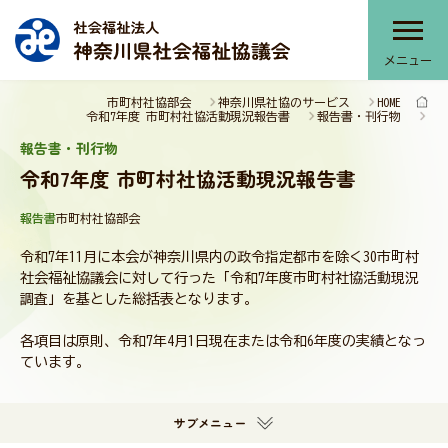
メニュー
市町村社協部会
神奈川県社協のサービス
HOME
神奈川県社協について
令和7年度 市町村社協活動現況報告書
報告書・刊行物
報告書・刊行物
令和7年度 市町村社協活動現況報告書
神奈川県社協のサービス
報告書
市町村社協部会
令和7年11月に本会が神奈川県内の政令指定都市を除く30市町村
部会・協議会・連絡会
社会福祉協議会に対して行った「令和7年度市町村社協活動現況
調査」を基とした総括表となります。
各項目は原則、令和7年4月1日現在または令和6年度の実績となっ
提言・本会活動推進計画
ています。
サブメニュー
報告書・刊行物