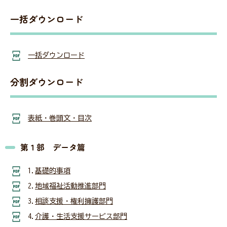
一括ダウンロード
会員・関係者専用ページ
一括ダウンロード
分割ダウンロード
災害関連情報
表紙・巻頭文・目次
ニュース
第１部 データ篇
福祉タイムズ
1.
基礎的事項
2.
地域福祉活動推進部門
福祉に関する図書のあっせん・紹介
3.
相談支援・権利擁護部門
4.
介護・生活支援サービス部門