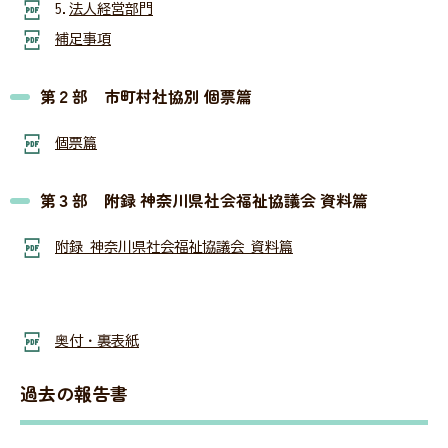
5.
法人経営部門
神奈川県社協公式SNS
補足事項
第２部 市町村社協別 個票篇
採用情報
個票篇
所在地・連絡先
第３部 附録 神奈川県社会福祉協議会 資料篇
附録 神奈川県社会福祉協議会 資料篇
サイト内検索
Language
奥付・裏表紙
リンク
当サイトご利用に当たって
過去の報告書
サイトマップ
著作権・免責事項
サイト内検索
個人情報保護について
アクセシビリティについて