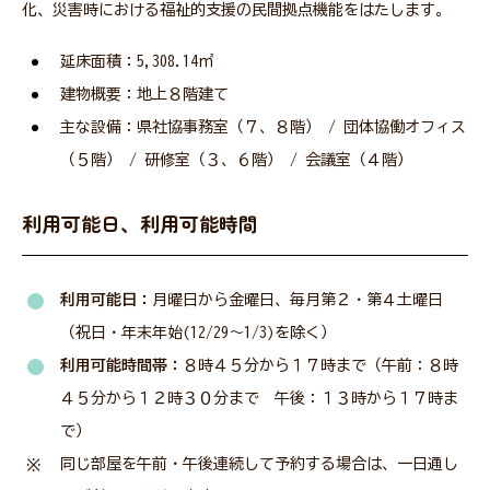
化、災害時における福祉的支援の民間拠点機能をはたします。
延床面積：5,308.14㎡
建物概要：地上８階建て
主な設備：県社協事務室（７、８階） / 団体協働オフィス
（５階） / 研修室（３、６階） / 会議室（４階）
利用可能日、利用可能時間
利用可能日：
月曜日から金曜日、毎月第２・第４土曜日
（祝日・年末年始(12/29～1/3)を除く）
利用可能時間帯：
８時４５分から１７時まで（午前：８時
４５分から１２時３０分まで 午後：１３時から１７時ま
で）
同じ部屋を午前・午後連続して予約する場合は、一日通し