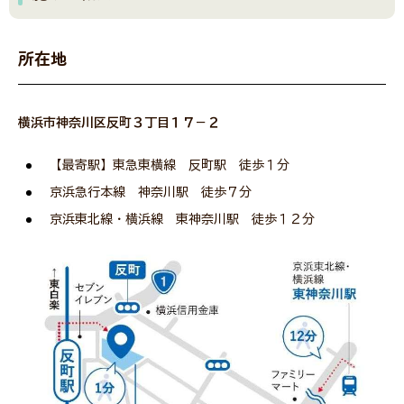
神奈川県社協公式SNS
所在地
採用情報
横浜市神奈川区反町３丁目１７－２
所在地・連絡先
【最寄駅】東急東横線 反町駅 徒歩１分
京浜急行本線 神奈川駅 徒歩７分
京浜東北線・横浜線 東神奈川駅 徒歩１２分
サイト内検索
Language
リンク
当サイトご利用に当たって
サイトマップ
著作権・免責事項
サイト内検索
個人情報保護について
アクセシビリティについて